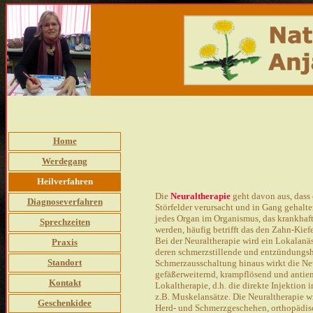
Home
Werdegang
Heilverfahren
Die
Neuraltherapie
geht davon aus, dass
Diagnoseverfahren
Störfelder verursacht und in Gang gehalt
jedes Organ im Organismus, das krankhaft 
Sprechzeiten
werden, häufig betrifft das den Zahn-Kief
Bei der Neuraltherapie wird ein Lokalanä
Praxis
deren schmerzstillende und entzündungs
Standort
Schmerzausschaltung hinaus wirkt die Neu
gefäßerweiternd, krampflösend und antie
Kontakt
Lokaltherapie, d.h. die direkte Injektion
z.B. Muskelansätze. Die Neuraltherapie 
Geschenkidee
Herd- und Schmerzgeschehen, orthopädis