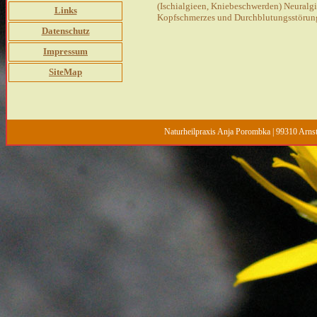
(Ischialgieen, Kniebeschwerden) Neuralgi
Links
Kopfschmerzes und Durchblutungsstörung
Datenschutz
Impressum
SiteMap